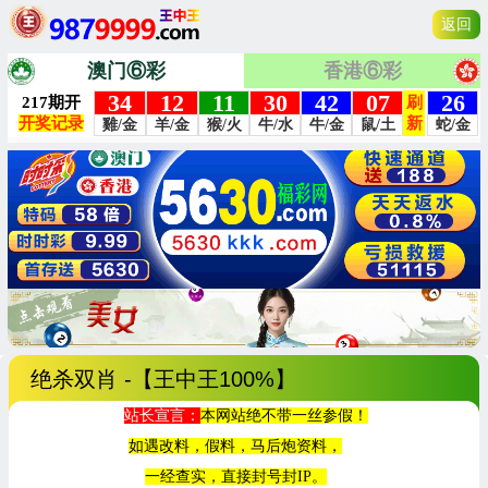
返回
澳门⑥彩
香港⑥彩