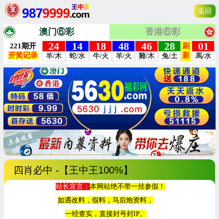
返回
澳门⑥彩
香港⑥彩